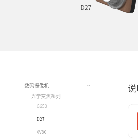
D27
数码摄像机
说
光学变焦系列
G650
D27
XV80