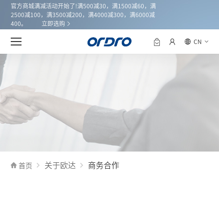
官方商城满减活动开始了!满500减30，满1500减60，满
2500减100，满3500减200，满4000减300，满6000减
400。
立即选购
CN
关于欧达
商务合作
首页