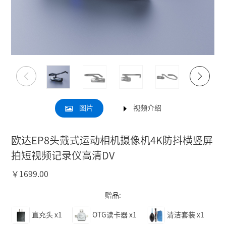
图片
视频介绍
欧达EP8头戴式运动相机摄像机4K防抖横竖屏
拍短视频记录仪高清DV
￥
1699.00
赠品:
直充头
x1
OTG读卡器
x1
清洁套装
x1