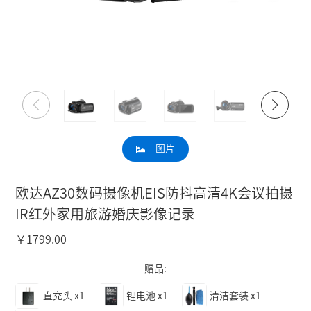
图片
欧达AZ30数码摄像机EIS防抖高清4K会议拍摄
IR红外家用旅游婚庆影像记录
￥
1799.00
赠品:
直充头
x1
锂电池
x1
清洁套装
x1