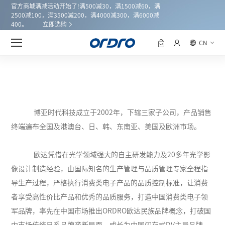
官方商城满减活动开始了!满500减30，满1500减60，满
2500减100，满3500减200，满4000减300，满6000减
400。
立即选购
CN
立根中国，放眼全球
做优质的产品，用完善的服务，让全世界的消费者都用上
ORDRO欧达品牌产品，让民族品牌得到世界的认可。
观看完整视频
博亚时代科技成立于2002年，下辖三家子公司，产品销售
终端遍布全国及港澳台、日、韩、东南亚、美国及欧洲市场。
欧达凭借在光学领域强大的自主研发能力及20多年光学影
像设计制造经验，由国际知名的生产管理与品质管理专家全程指
导生产过程，严格执行消费类电子产品的品质控制标准，让消费
者享受高性价比产品和优秀的品质服务，打造中国消费类电子领
军品牌，率先在中国市场推出
ORDRO
欧达民族品牌概念，打破国