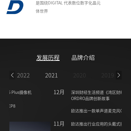
是围绕DIGITAL 代表数位数字化晶元
体世界
发展历程
品牌介绍
3
2022
2021
2020
2019
12月
1
深圳财经生活频道《湾区财经》：讲述欧达
ORDRO品牌创新故事
4
欧达推出一款单声道麦克风CM-550
11月
欧达推出行业应用的头戴式摄像机EP7 Pro