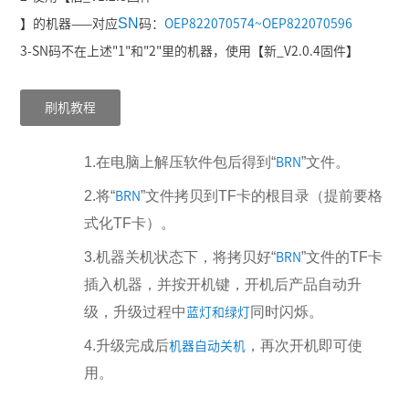
SN
】的机器——对应
码：
OEP822070574~OEP822070596
3-SN码不在上述"1"和"2"里的机器，使用【新_V2.0.4固件】
刷机教程
1.在电脑上解压软件包后得到“
”文件。
BRN
2.将“
”文件拷贝到TF卡的根目录（提前要格
BRN
式化TF卡）。
3.机器关机状态下，将拷贝好“
”文件的TF卡
BRN
插入机器，并按开机键，开机后产品自动升
级，升级过程中
同时闪烁。
蓝灯和绿灯
4.升级完成后
，再次开机即可使
机器自动关机
用。