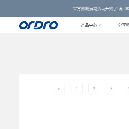
官方商城满减活动开始了!满500减3
产品中心
分享
«
1
2
3