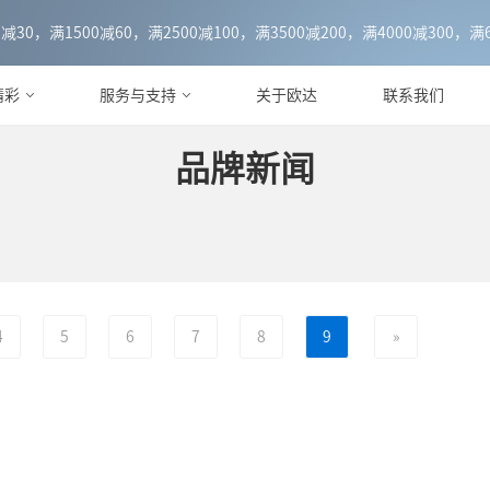
0，满1500减60，满2500减100，满3500减200，满4000减300，满6
精彩
服务与支持
关于欧达
联系我们
品牌新闻
4
5
6
7
8
9
»