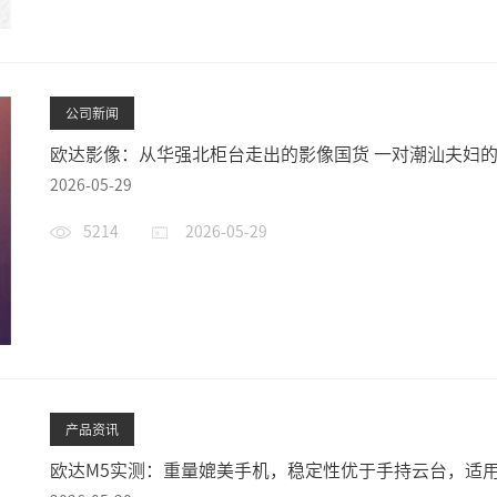
公司新闻
欧达影像：从华强北柜台走出的影像国货 一对潮汕夫妇的二
十年‘破冰’之路
2026-05-29
5214
2026-05-29
产品资讯
欧达M5实测：重量媲美手机，稳定性优于手持云台，适