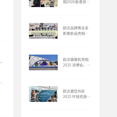
相2026香港消费
电子展 民族影像
品牌加速全球布
局
欧达品牌携全系
影像新品亮相
2026香港春季电
子产品展
欧达摄像机亮相
2025 消博会，定
义影像消费新体
验
多
欧达邀您共赴
2025 环球资源香
港展，见证影像
科技新未来！