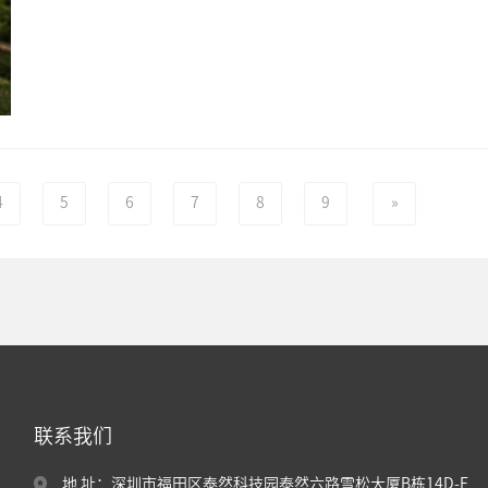
4
5
6
7
8
9
»
联系我们
地 址：深圳市福田区泰然科技园泰然六路雪松大厦B栋14D-E