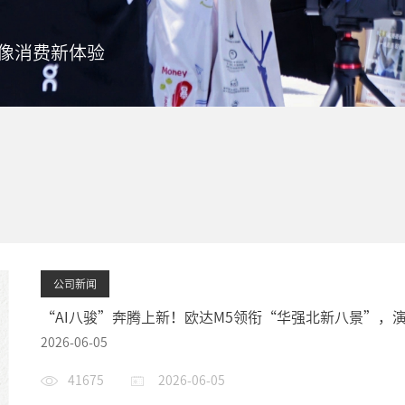
环球资源香港展，见证影像科技新未来！
公司新闻
“AI八骏”奔腾上新！欧达M5领衔“华强北新八景”，
影像新“广货”
2026-06-05
41675
2026-06-05