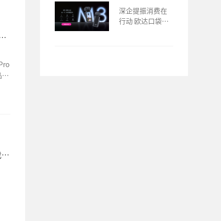
深企提振消费在
行动 欧达口袋摄
像机M3上市
立
ro
品牌
我