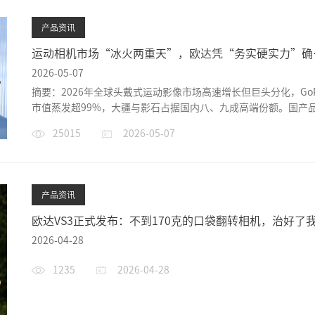
产品资讯
运动相机市场“冰火两重天”，欧达凭“务实硬实力”确
自己的生态地位
2026-05-07
摘要：2026年全球头戴式运动影像市场高速增长但巨头分化，GoP
市值蒸发超99%，大疆与影石占据国内八、九成高端份额。国产
欧达（ORDR...
25015
2026-05-07
产品资讯
欧达VS3正式发布：不到170克的口袋翻转相机，治好了
的“创作焦虑”
2026-04-28
1235
2026-04-28