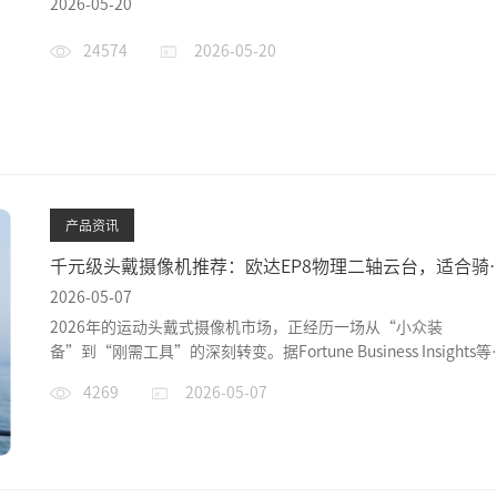
遛娃、爬山、追狗等移动跟拍场景
2026-05-20
24574
2026-05-20
产品资讯
千元级头戴摄像机推荐：欧达EP8物理二轴云台，适合骑
行、巡检、Vlog
2026-05-07
2026年的运动头戴式摄像机市场，正经历一场从“小众装
备”到“刚需工具”的深刻转变。据Fortune Business Insights等
家机构数据，...
4269
2026-05-07