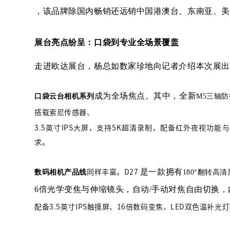
，
该品牌除国内畅销还
远销
中国
港澳台、东南亚、美
展台亮点纷呈：口袋到专业全场景覆盖
走进欧达展台，杨总如数家珍地向记者介绍本次展出
成为全场焦点。其中，全新
口袋云台相机系列
M5三轴
搭载索尼传感器、
3.5英寸IPS大屏，支持5K超清录制，配备红外夜视功能与
求。
是一款
拥有
数码相机产品线
同样丰富。
D27
180°翻转高清
6倍光学变焦与伸缩镜头，自动/手动对焦自由切换，
配备
3.5英寸IPS触摸屏、16倍数码变焦、LED双色温补