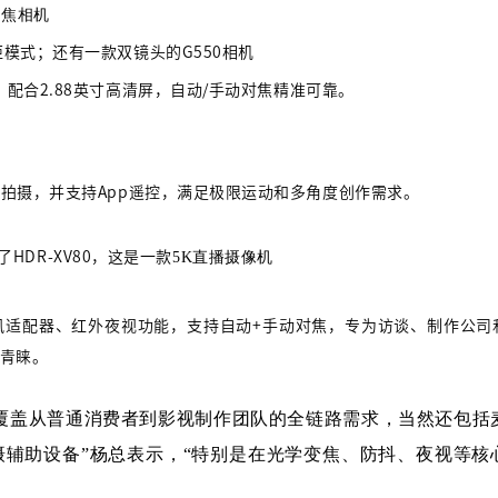
变焦相机
微距模式；还有一款
双镜头的
G550相机
），配合2.88英寸高清屏，自动/手动对焦精准可靠。
与垂直拍摄，并支持App遥控，满足极限运动和多角度创作需求。
了
HDR-XV80，这是一款
5K直播摄像机
XLR麦克风适配器、红外夜视功能，支持自动+手动对焦，专为访谈、制作公司
的青睐。
覆盖从普通消费者到影视制作团队的全链路需求，当然还包括
辅助设备”杨总表示，“特别是在光学变焦、防抖、夜视等核