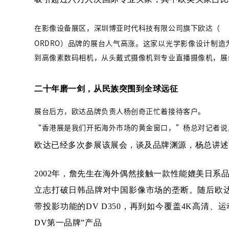
在影像设备展区，深圳博亚时代科技有限公司旗下欧达（
ORDRO）品牌的展台人气高涨。这家以光学影像设计制
到高像素数码相机，从头戴式摄像机到专业直播摄像机，展
二十年磨一剑，从民族突围到全球远征
展台后方，欧达品牌负责人杨创奇正忙着接待客户。
“香港展是我们开拓海外市场的黄金窗口，”杨总对记者说
欧达已经
多次参展该展会，谈及品牌渊源，杨总讲述
2002年，詹先生在海外偶然接触一款性能媲美日系
立志打破日韩品牌对中国影像市场的垄断。随后欧达
带投影功能的DV D350，再到如今覆盖4K高清
DV第一品牌”产品