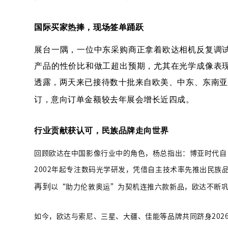
国际买家热捧，现场签单踊跃
展台一隅，一位中东采购商正拿着欧达相机反复调
产品的性价比和做工超出预期，尤其在光学成像表
透露，两天来已接待数十批来自欧美、中东、东南亚
订
，意向订单金额较去年展会增长近四成。
行业贡献获认可，民族品牌走向世界
回顾欧达在中国影像行业中的角色，杨总指出：博亚时代自
2002年起专注数码光学研发，凭借自主技术率先推出民族
再到
以
“助力伦敦奥运”为契机连推六款新品，欧达不断
如今，欧达与索尼、三星、大疆、佳能等品牌共同跻身
20