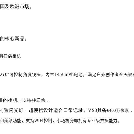
国及欧洲市场。
的核心新品。
防抖口袋相机
270°可控制角度镜头，内置1450mAh电池，满足户外创作者全天候
的相机
，
，
屏
支持
4K录像
内置闪光灯，超便携设计适合日常记录。VS3具备
6400万像素
，
光灯和美颜功能，支持WIFI控制，小巧机身却拥有专业级拍摄能力。