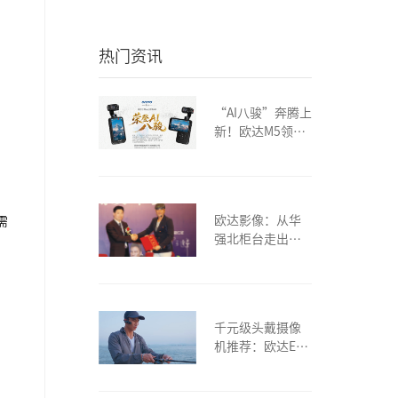
热门资讯
“AI八骏”奔腾上
新！欧达M5领
衔“华强北新八
景”，演绎影像
新“广货”
欧达影像：从华
需
强北柜台走出的
影像国货 一对潮
汕夫妇的二十
年‘破冰’之路
千元级头戴摄像
机推荐：欧达EP8
物理二轴云台，
适合骑行、巡