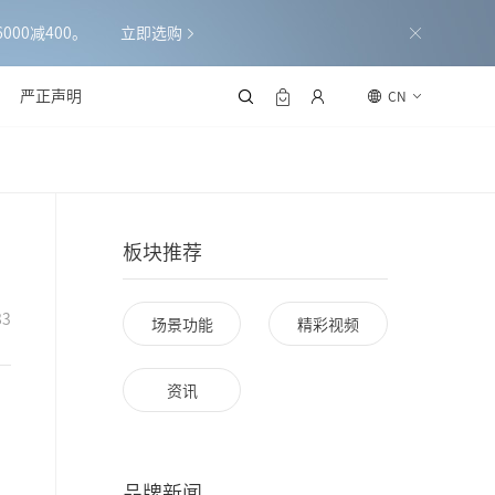
000减400。
立即选购
严正声明
CN
板块推荐
83
场景功能
精彩视频
资讯
品牌新闻