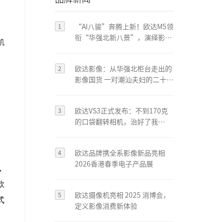
1
“AI八骏”奔腾上新！欧达M5领
衔“华强北新八景”，演绎影像
机
新“广货”
2
欧达影像：从华强北柜台走出的
影像国货 一对潮汕夫妇的二十
年‘破冰’之路
3
欧达VS3正式发布：不到170克
的口袋翻转相机，治好了我
的“创作焦虑”
4
欧达品牌携全系影像新品亮相
2026香港春季电子产品展
，
款
5
欧达摄像机亮相 2025 消博会，
式
定义影像消费新体验