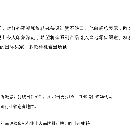
试，对红外夜视和旋转镜头设计赞不绝口。他向杨总表示，欧
现上令人印象深刻，希望将全系列产品引入当地零售渠道。杨
的国际买家，多款样机被当场预
品牌概念，打破日系垄断。从23倍光变DV、到邀请任达华代言、
巩固行业领跑者地位。
销往
26年高速摄像机行业十大品牌排行榜，同时还