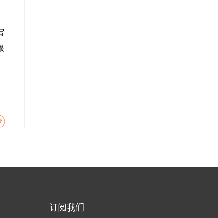
写
根
订阅我们