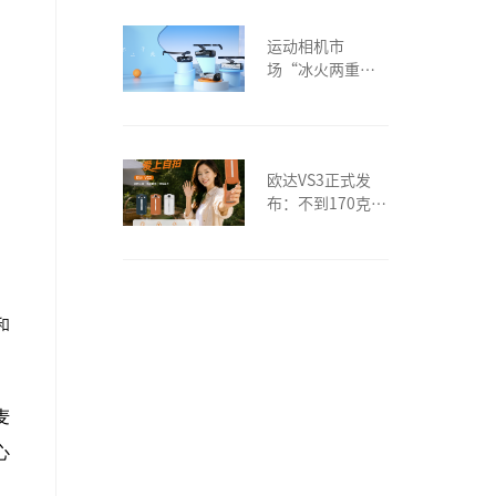
检、Vlog
运动相机市
场“冰火两重
天”，欧达
凭“务实硬实
力”确立自己的
生态地位
欧达VS3正式发
布：不到170克的
口袋翻转相机，
治好了我的“创
作焦虑”
和
麦
心