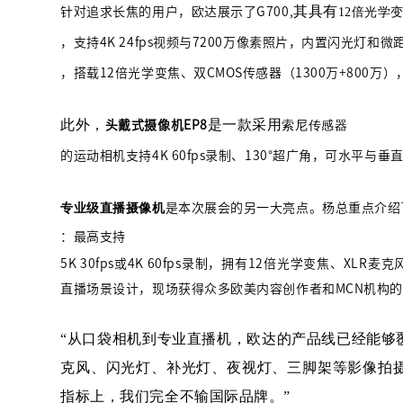
其
具有
针对追求长焦的用户，欧达展示了
G700,
12倍光学
，支持
4K 24fps视频与7200万像素照片，内置闪光灯和
，搭载
12倍光学变焦、双CMOS传感器（1300万+800万
此外，
是一款采用
头戴式摄像机
EP8
索尼传感器
的运动相机支持
4K 60fps录制、130°超广角，可水平
专业级直播摄像机
是本次展会的另一大亮点。杨总重点介绍
：最高支持
5K 30fps或4K 60fps录制，拥有12倍光学变焦、
直播场景设计，现场获得众多欧美内容创作者和MCN机构
“从口袋相机到专业直播机，欧达的产品线已经能够
克风、闪光灯、补光灯、夜视灯、三脚架等影像拍摄
指标上，我们完全不输国际品牌。”