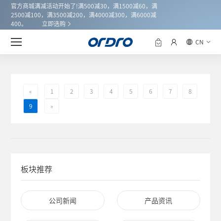
官方商城满减活动开始了!满500减30，满1500减60，满
2500减100，满3500减200，满4000减300，满6000减
400。
立即选购
CN
品牌新闻
«
1
2
3
4
5
6
7
8
9
»
板块推荐
公司新闻
产品资讯