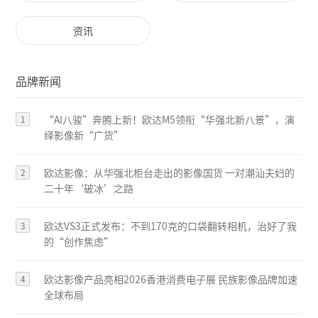
资讯
品牌新闻
1
“AI八骏”奔腾上新！欧达M5领衔“华强北新八景”，演
绎影像新“广货”
2
欧达影像：从华强北柜台走出的影像国货 一对潮汕夫妇的
二十年‘破冰’之路
3
欧达VS3正式发布：不到170克的口袋翻转相机，治好了我
的“创作焦虑”
4
欧达影像产品亮相2026香港消费电子展 民族影像品牌加速
全球布局