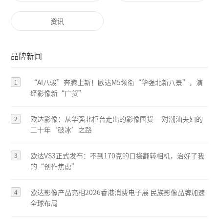
资讯
品牌新闻
1
“AI八骏”奔腾上新！欧达M5领衔“华强北新八景”，演
绎影像新“广货”
2
欧达影像：从华强北柜台走出的影像国货 一对潮汕夫妇的
二十年‘破冰’之路
3
欧达VS3正式发布：不到170克的口袋翻转相机，治好了我
的“创作焦虑”
4
欧达影像产品亮相2026香港消费电子展 民族影像品牌加速
全球布局