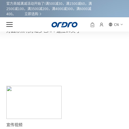
官方商城满减活动开始了!满500减30，满1500减60，满
2500减100，满3500减200，满4000减300，满6000减
400。
立即选购
产品中心
欧达SL160美颜灯摄像机直播补光
首页
CN
灯圆形照明灯组多色APP遥控16英寸
宣传视频